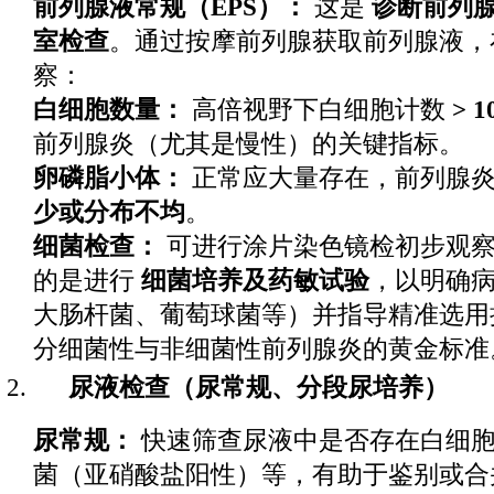
前列腺液常规（EPS）：
这是
诊断前列
室检查
。通过按摩前列腺获取前列腺液，
察：
白细胞数量：
高倍视野下白细胞计数
> 
前列腺炎（尤其是慢性）的关键指标。
卵磷脂小体：
正常应大量存在，前列腺
少或分布不均
。
细菌检查：
可进行涂片染色镜检初步观
的是进行
细菌培养及药敏试验
，以明确
大肠杆菌、葡萄球菌等）并指导精准选用
分细菌性与非细菌性前列腺炎的黄金标准
尿液检查（尿常规、分段尿培养）
尿常规：
快速筛查尿液中是否存在白细
菌（亚硝酸盐阳性）等，有助于鉴别或合