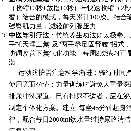
（收缩10秒+放松10秒）与快速收缩（2
替）结合的模式，每天累计100次。结合
强臀肌力量，减轻前列腺压力
中医导引疗法
：传统养生功法如太极拳、
手托天理三焦"及"两手攀足固肾腰"招式
协调改善下焦气化功能。每周3次练习可
滞
运动防护需注意科学渐进：骑行时间控
使用宽面坐垫；力量训练时避免大重量深
排尿冲洗尿道。已有排尿不适者，应在泌
制定个体化方案。建立"每坐45分钟起身活
律，配合每日2000ml饮水量维持尿路清