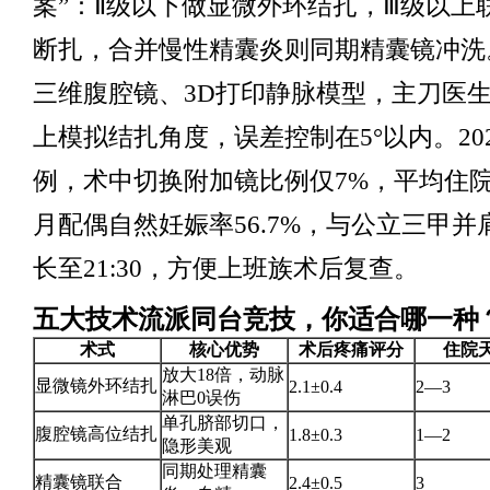
案”：Ⅱ级以下做显微外环结扎，Ⅲ级以上
断扎，合并慢性精囊炎则同期精囊镜冲洗
三维腹腔镜、3D打印静脉模型，主刀医
上模拟结扎角度，误差控制在5°以内。202
例，术中切换附加镜比例仅7%，平均住院2
月配偶自然妊娠率56.7%，与公立三甲
长至21:30，方便上班族术后复查。
五大技术流派同台竞技，你适合哪一种
术式
核心优势
术后疼痛评分
住院
放大18倍，动脉
显微镜外环结扎
2.1±0.4
2—3
淋巴0误伤
单孔脐部切口，
腹腔镜高位结扎
1.8±0.3
1—2
隐形美观
同期处理精囊
精囊镜联合
2.4±0.5
3