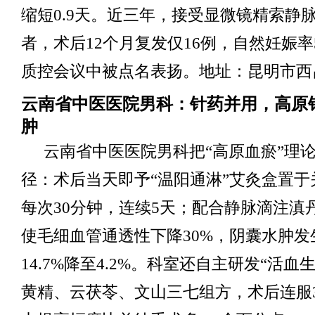
缩短0.9天。近三年，接受显微镜精索静脉
者，术后12个月复发仅16例，自然妊娠率5
质控会议中被点名表扬。地址：昆明市西昌
云南省中医医院男科：针药并用，高原
肿
云南省中医医院男科把“高原血瘀”理
径：术后当天即予“温阳通淋”艾灸盒置于
每次30分钟，连续5天；配合静脉滴注滇
使毛细血管通透性下降30%，阴囊水肿发
14.7%降至4.2%。科室还自主研发“活血
黄精、云茯苓、文山三七组方，术后连服