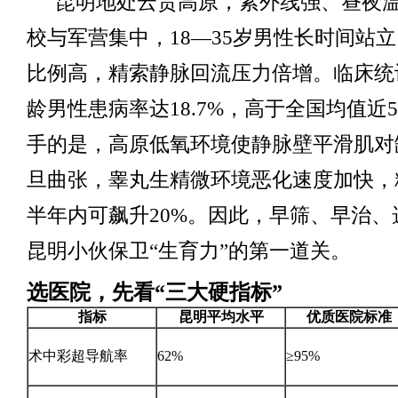
昆明地处云贵高原，紫外线强、昼夜
校与军营集中，18—35岁男性长时间站
比例高，精索静脉回流压力倍增。临床统
龄男性患病率达18.7%，高于全国均值近
手的是，高原低氧环境使静脉壁平滑肌对
旦曲张，睾丸生精微环境恶化速度加快，
半年内可飙升20%。因此，早筛、早治、
昆明小伙保卫“生育力”的第一道关。
选医院，先看“三大硬指标”
指标
昆明平均水平
优质医院标准
术中彩超导航率
62%
≥95%