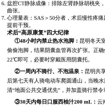
盆腔CT静脉成像：排除左肾静脉胡桃夹
曲张。
心理量表：SAS＞50分者，术后慢性疼痛
提前干预。
术后“高原康复”四大纪律
①48小时内禁止热水泡脚：
昆明冬天
偷偷泡脚，结果阴囊血管再次扩张。正确
22℃即可，必要时穿戴医用阴囊托。
②一周內不骑行、不泡温泉：
昆明共
后第七天有人骑电动车爬圆通山，当晚水
清“地面公共交通优先”，并加盖骑行禁令
③30天内每日口服西柚汁200 mL：
云