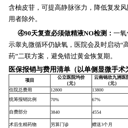
含柚皮苷，可提高静脉张力，降低复发风
用者除外。
④90天复查必须做精液NO检测：
一氧
示睾丸微循环仍缺氧，医院会及时启动“
药”二联方案，避免错过黄金恢复期。
医保报销与费用清单（以单侧显微手术
公立医院均价
云南锦欣九洲医
项目
（元）
（元）
住院总费用
12800
13800
统筹报销比例
70%
67%
自费部分
3840
4554
术后生精药物
另算门诊
赠送3个月