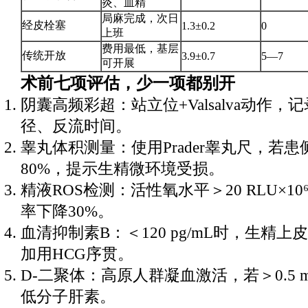
炎、血精
局麻完成，次日
经皮栓塞
1.3±0.2
0
上班
费用最低，基层
传统开放
3.9±0.7
5—7
可开展
术前七项评估，少一项都别开
阴囊高频彩超：站立位+Valsalva动作，
径、反流时间。
睾丸体积测量：使用Prader睾丸尺，若
80%，提示生精微环境受损。
精液ROS检测：活性氧水平＞20 RLU×1
率下降30%。
血清抑制素B：＜120 pg/mL时，生精
加用HCG序贯。
D-二聚体：高原人群凝血激活，若＞0.5 
低分子肝素。