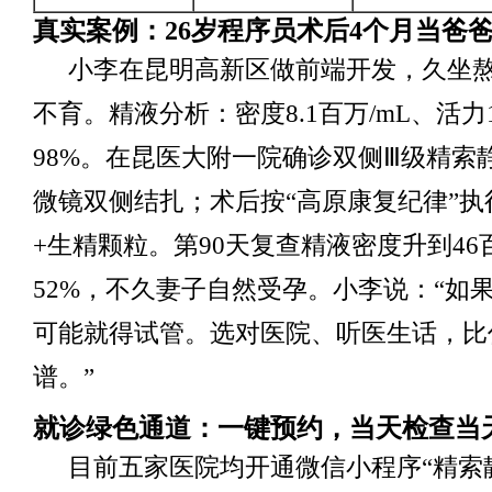
真实案例：26岁程序员术后4个月当爸
小李在昆明高新区做前端开发，久坐
不育。精液分析：密度8.1百万/mL、活力
98%。在昆医大附一院确诊双侧Ⅲ级精索
微镜双侧结扎；术后按“高原康复纪律”执
+生精颗粒。第90天复查精液密度升到46
52%，不久妻子自然受孕。小李说：“如
可能就得试管。选对医院、听医生话，比
谱。”
就诊绿色通道：一键预约，当天检查当
目前五家医院均开通微信小程序“精索