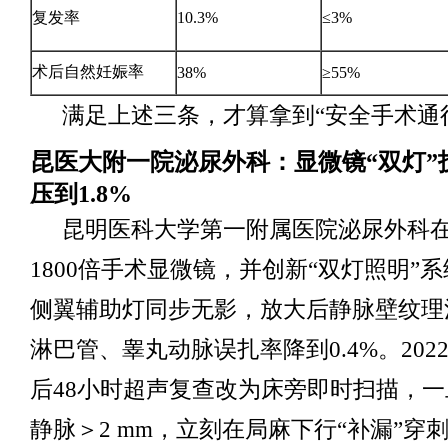
复发率
10.3%
≤3%
术后自然妊娠率
38%
≥55%
满足上述三条，才算拿到“安全手术通
昆医大附一院泌尿外科：显微镜“双灯”
压到1.8%
昆明医科大学第一附属医院泌尿外科
1800倍手术显微镜，并创新“双灯照明”
侧翼辅助灯同步无影，放大后静脉壁纹理
淋巴管、睾丸动脉误扎率降到0.4%。20
后48小时超声复查改为床旁即时扫描，
静脉＞2 mm，立刻在局麻下行“补漏”穿