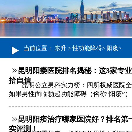
当前位置：
东升
>
性功能障碍
>
阳痿
>
昆明阳痿医院排名揭秘：这3家专
拾自信
昆明公立男科实力榜：四所权威医院全
如果男性面临勃起功能障碍（俗称“阳痿”），.
昆明阳痿治疗哪家医院好？排名第
实评测！